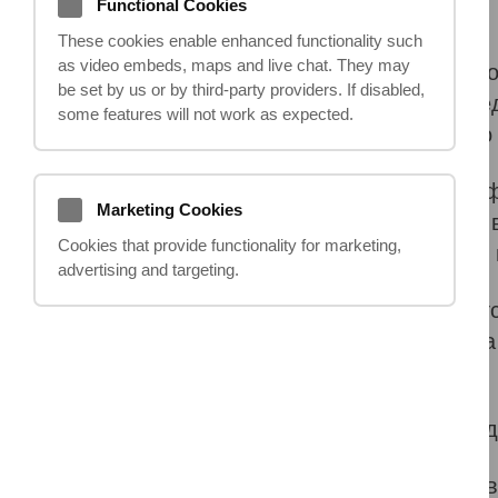
Functional Cookies
These cookies enable enhanced functionality such
as video embeds, maps and live chat. They may
Правила дорожного движения и безо
be set by us or by third‑party providers. If disabled,
называемым кодексом, который пред
some features will not work as expected.
соблюдения участниками дорожного
Несомненно все мы знакомы с тем ф
Marketing Cookies
проезжей части, и тем не менее, не
Cookies that provide functionality for marketing,
если экзамен по вождению сдавали в
advertising and targeting.
Правила дорожного кодекса являют
Нарушение закона может повлечь за
заключение.
Сегодня хотелось бы обсудить, что д
Каждый водитель должен быть готов 