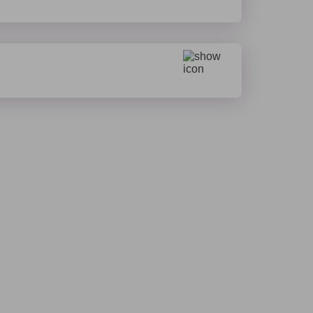
шествия и любые документы,
тери.
ы, расходы на лечение и
у.