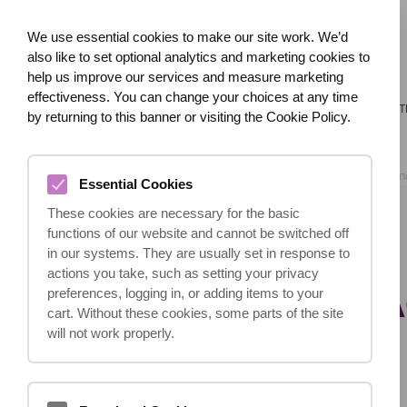
We use essential cookies to make our site work. We’d
also like to set optional analytics and marketing cookies to
help us improve our services and measure marketing
effectiveness. You can change your choices at any time
ГЛАВНАЯ
О НАС
ЧТО СЛУЧИЛОСЬ?
СЕРЬЕЗНЫЕ 
by returning to this banner or visiting the Cookie Policy.
ГЛАВНАЯ
БЛОГ
П
Essential Cookies
These cookies are necessary for the basic
functions of our website and cannot be switched off
ПОЛИЦИЯ
in our systems. They are usually set in response to
actions you take, such as setting your privacy
ОСТАНОВИЛА ВА
preferences, logging in, or adding items to your
cart. Without these cookies, some parts of the site
will not work properly.
РУЛЕМ!
29.03.2021