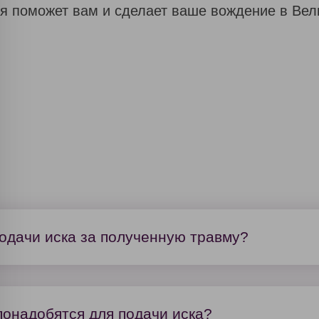
я поможет вам и сделает ваше вождение в Вел
Закажите обратный звонок
Предоставляя свои персональные данные, я
согласен с условиями политики
конфиденциальности сайта
подачи иска за полученную травму?
Политика конфиденциальности
дела и готовности сторон к сотрудничеству, но
понадобятся для подачи иска?