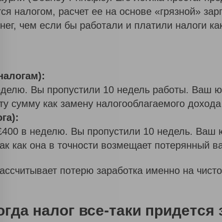
скоро
я налогом, расчет ее на основе «грязной» зарп
свяжется
нег, чем если бы работали и платили налоги ка
с Вами, а
пока
может
налогам):
быть вам
делю. Вы пропустили 10 недель работы. Ваш ю
будет
у сумму как замену налогооблагаемого дохода 
интересно
га):
£400 в неделю. Вы пропустили 10 недель. Ваш 
Б
Л
ак как она в точности возмещает потерянный в
О
Г
ассчитывает потерю заработка именно на чисто
И
С
Т
гда налог все-таки придется
О
Р