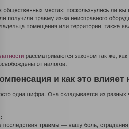
в общественных местах: поскользнулись ли вы 
ли получили травму из-за неисправного оборуд
владельца помещения или территории, также яв
латности
рассматриваются законом так же, как
освобождены от налогов.
Закажите обратный звонок
компенсация и как это влияет 
сто одна цифра. Она складывается из разных ч
:
 последствия травмы — вашу боль, страдания 