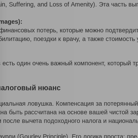
n, Suffering, and Loss of Amenity). Эта часть в
Предоставляя свои персональные данные, я
согласен с условиями политики
конфиденциальности сайта
mages):
Политика конфиденциальности
финансовых потерь, которые можно подтверди
билитацию, поездки к врачу, а также стоимость
 есть один очень важный компонент, который т
Спасибо!
Вы
 налоговый нюанс
успешно
заказали
циальная ловушка. Компенсация за потерянный
обратный
а быть рассчитана на основе вашей чистой зарп
звонок.
 после вычета подоходного налога и националь
Наш
менеджер
урли (Gourley Principle). Его логика проста: п