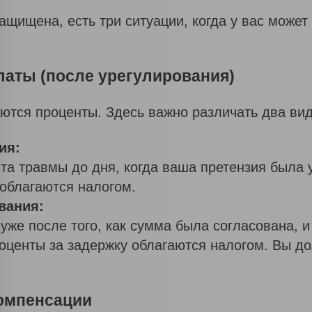
И
И
щищена, есть три ситуации, когда у вас может
К
Л
И
Е
латы (после урегулирования)
Н
Т
О
ются проценты. Здесь важно различать два вид
В
ия:
та травмы до дня, когда ваша претензия была 
 облагаются налогом.
вания:
уже после того, как сумма была согласована, 
проценты за задержку облагаются налогом. Вы д
компенсации