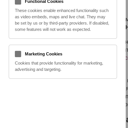
Functional Cookies
These cookies enable enhanced functionality such
as video embeds, maps and live chat. They may
Получение компенсации после травм
be set by us or by third‑party providers. If disabled,
вопросы, и один из самых частых:
«
some features will not work as expected.
Если коротко, то ответ, который пр
телесные повреждения в Великобрита
Marketing Cookies
на работе,
серьезное дорожно-транс
Cookies that provide functionality for marketing,
общественном месте.
advertising and targeting.
Однако, как и в любом финансовом 
объяснить правила налогообложения,
будущее. Мы разберем, почему комп
внимания, и на какие «налоговые ло
Почему компенсация з