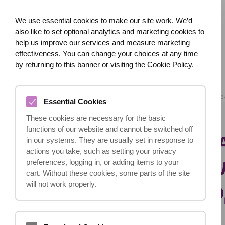
We use essential cookies to make our site work. We’d
also like to set optional analytics and marketing cookies to
help us improve our services and measure marketing
effectiveness. You can change your choices at any time
ГЛАВНАЯ
О НАС
ЧТО СЛУЧИЛОСЬ?
СЕРЬЕЗНЫЕ
by returning to this banner or visiting the Cookie Policy.
ГЛАВНАЯ
БЛОГ
В
Essential Cookies
These cookies are necessary for the basic
functions of our website and cannot be switched off
ВАША КОМПЕНСА
in our systems. They are usually set in response to
actions you take, such as setting your privacy
UK: НУЖНО ЛИ 
preferences, logging in, or adding items to your
cart. Without these cookies, some parts of the site
will not work properly.
ПОЛНОЕ РУКОВО
23.07.2025