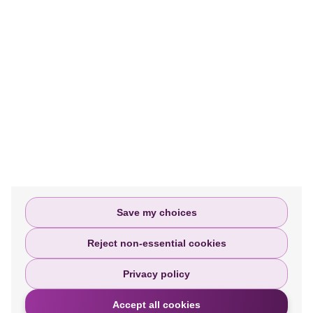
Мы помогаем людям получить доступ к
правосудию и помогаем им на каждом
этапе подачи или урегулирования их
исков о причинении личного вреда.
Политика Конфиденицальности
Terms and Conditions
Complaints Policy
Save my choices
Reject non-essential cookies
Privacy policy
Accept all cookies