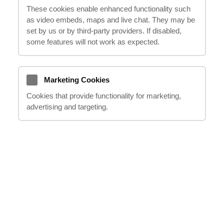
These cookies enable enhanced functionality such
делать, если визит в магазин
as video embeds, maps and live chat. They may be
превратился в больничный
set by us or by third‑party providers. If disabled,
лист?
some features will not work as expected.
Каждый год в Великобритании тысячи
людей получают травмы, находясь на
Marketing Cookies
территории супермаркетов и торговых
Cookies that provide functionality for marketing,
advertising and targeting.
центров. Согласно данным
Health and
Safety Executive (HSE)
, за последние
годы наблюдается рост числа травм в
магазинах, и эти случаи далеко не всегда
заканчиваются простым падением или
синяком. Несчастные случаи могут
обернуться серьёзными повреждениями
и даже потребовать длительного лечения
и реабилитации. Вопрос компенсации в