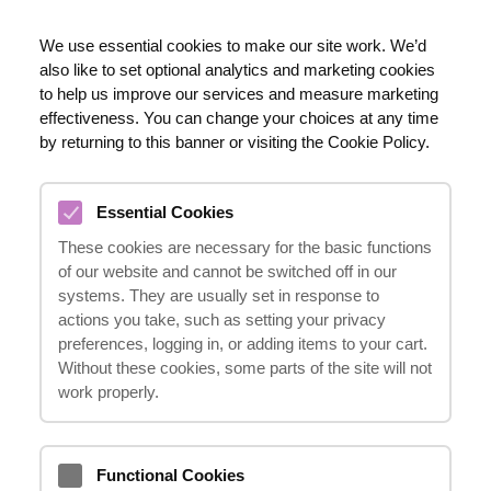
RU
We use essential cookies to make our site work. We’d
also like to set optional analytics and marketing cookies
020 8123 0911
to help us improve our services and measure marketing
effectiveness. You can change your choices at any time
by returning to this banner or visiting the Cookie Policy.
КОМПЕНСАЦИЯ ЗА ТРАВМУ В
Essential Cookies
СУПЕРМАРКЕТЕ В
These cookies are necessary for the basic functions
ВЕЛИКОБРИТАНИИ: КОГДА
of our website and cannot be switched off in our
БЕЗОПАСНОСТЬ ПОДВОДИТ
systems. They are usually set in response to
actions you take, such as setting your privacy
03.12.2024
preferences, logging in, or adding items to your cart.
Without these cookies, some parts of the site will not
work properly.
В супермаркеты мы ходим за
покупками, но кто-то уходит
Functional Cookies
оттуда с травмами. Что