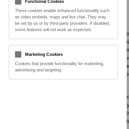
Functional Cookies
05.11.2024
These cookies enable enhanced functionality such
as video embeds, maps and live chat. They may
be set by us or by third‑party providers. If disabled,
some features will not work as expected.
Несмотря на все усилия по обеспече
в Великобритании. Фермерские хозя
тяжелой техникой и заканчивая вза
Marketing Cookies
применяются новые технологии и вн
Cookies that provide functionality for marketing,
остаётся высоким. По статистике, 
advertising and targeting.
за компенсацией, чтобы покрыть св
Однако, подача иска о компенсации 
добиться выплаты компенсации может
достаточные доказательства, а в сл
стать препятствием на пути к получ
когда компенсация может быть умен