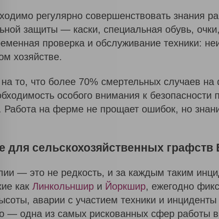
бходимо регулярно совершенствовать знания ра
ьной защиты — каски, специальная обувь, очки
еменная проверка и обслуживание техники: не
ом хозяйстве.
на то, что более 70% смертельных случаев на
обходимость особого внимания к безопасности 
. Работа на ферме не прощает ошибок, но знан
Закажите обратный звонок
е для сельскохозяйственных графств
ии — это не редкость, и за каждым таким инци
кие как
Линкольншир
и
Йоркшир
, ежегодно фик
ысоты, аварии с участием техники и инциденты
во — одна из самых рискованных сфер работы в