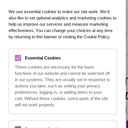
We use essential cookies to make our site work. We’d
also like to set optional analytics and marketing cookies to
help us improve our services and measure marketing
effectiveness. You can change your choices at any time
ГЛАВНАЯ
О НАС
ЧТО СЛУЧИЛОСЬ?
СЕРЬЕЗНЫЕ
by returning to this banner or visiting the Cookie Policy.
ГЛАВНАЯ
БЛОГ
И
Essential Cookies
These cookies are necessary for the basic
functions of our website and cannot be switched off
ИСКИ О НЕСЧАС
in our systems. They are usually set in response to
actions you take, such as setting your privacy
ФЕРМЕ: РУКОВО
preferences, logging in, or adding items to your
cart. Without these cookies, some parts of the site
will not work properly.
КОМПЕНСАЦИЯМ
ОШИБКИ И ИСК