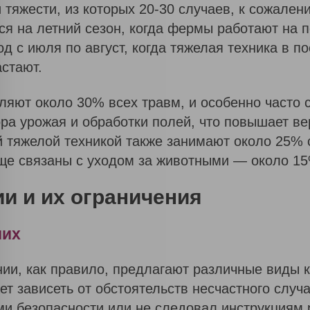
И
 тяжести, из которых 20-30 случаев, к сожале
И
ся на летний сезон, когда фермы работают на 
К
Л
д с июля по август, когда тяжелая техника в по
И
стают.
Е
Н
Т
ляют около 30% всех травм, и особенно часто 
О
В
ра урожая и обработки полей, что повышает ве
 тяжелой техникой также занимают около 25% с
ще связаны с уходом за животными — около 15
и и их ограничения
ших
ии, как правило, предлагают различные виды 
 зависеть от обстоятельств несчастного случа
ми безопасности или не следовал инструкциям