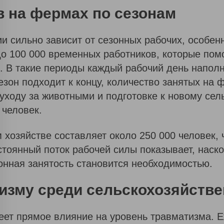
скоро
в на фермах по сезонам
свяжется
с Вами, а
и сильно зависит от сезонных рабочих, особен
пока
до 100 000 временных работников, которые пом
может
р. В такие периоды каждый рабочий день напол
быть вам
сезон подходит к концу, количество занятых на
будет
уходу за животными и подготовке к новому сел
интересно
 человек.
Б
 хозяйстве составляет около 250 000 человек, 
Л
остоянный поток рабочей силы показывает, нас
О
Г
онная занятость становится необходимостью.
тизму среди сельскохозяйств
И
С
Т
О
еет прямое влияние на уровень травматизма. Е
Р