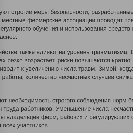
Предоставляя свои персональные данные, я
уют строгие меры безопасности, разработанные
согласен с условиями политики
конфиденциальности сайта
и местные фермерские ассоциации проводят тре
Политика конфиденциальности
 регулярного обучения и использования средст
аснее.
яйстве также влияют на уровень травматизма. 
ах резко возрастает, риски повышаются кратно
Спасибо!
риводит к увеличению числа травм. Зимой, ког
аботы, количество несчастных случаев снижает
Вы
успешно
заказали
ют необходимость строгого соблюдения норм б
обратный
 труда работников. Уменьшение числа несчаст
звонок.
ны владельцев ферм, рабочих и регулирующих о
Наш
 всех участников.
менеджер