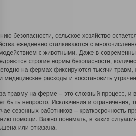
нию безопасности, сельское хозяйство остаетс
йства ежедневно сталкиваются с многочисленн
имодействием с животными. Даже в современны
едряются строгие нормы безопасности, количес
ежегодно на фермах фиксируются тысячи травм
ои медицинские расходы и восстановить утраче
за травму на ферме – это сложный процесс, и 
 быть непросто. Исключения и ограничения, та
учае сезонных работников – краткосрочность п
ению помощи. Важно понимать, в каких ситуаци
ьшена или отказана.