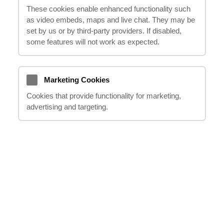
These cookies enable enhanced functionality such
или происшествия, вызванного
as video embeds, maps and live chat. They may be
халатностью другого лица, вы можете
set by us or by third‑party providers. If disabled,
иметь право на компенсацию за
some features will not work as expected.
понесенный ущерб. В этом руководстве
по искам о компенсации за травмы
лопатки мы объясним процесс подачи
Marketing Cookies
иска, ваши права как пострадавшей
Cookies that provide functionality for marketing,
advertising and targeting.
стороны и возможную компенсацию,
которую вы можете получить. С нашими
опытными профессионалами
«it
happens»
на вашей стороне, вы можете
быть уверены, что мы позаботимся обо
всех юридических аспектах вашего иска,
предоставив вам поддержку и
руководство, необходимые для
получения справедливой компенсации.