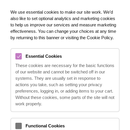
RU
We use essential cookies to make our site work. We’d
also like to set optional analytics and marketing cookies
020 8123 0911
to help us improve our services and measure marketing
effectiveness. You can change your choices at any time
by returning to this banner or visiting the Cookie Policy.
КОМПЕНСАЦИЯ ЗА ТРАВМЫ
Essential Cookies
ЛОПАТКИ
These cookies are necessary for the basic functions
28.03.2024
of our website and cannot be switched off in our
systems. They are usually set in response to
actions you take, such as setting your privacy
preferences, logging in, or adding items to your cart.
Травмы лопатки могут серьезно повлиять
Without these cookies, some parts of the site will not
на качество жизни человека, вызывая
work properly.
боль, дискомфорт и ограничения в
движениях. Если вы получили травму
Functional Cookies
лопатки в результате несчастного случая