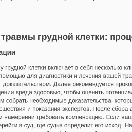
скоро
свяжется
с Вами, а
пока
 травмы грудной клетки: про
может
быть вам
сации
будет
интересно
у грудной клетки включает в себя несколько к
помощью для диагностики и лечения вашей тра
Б
Л
т доказательством. Далее рекомендуется проко
О
Г
щении вреда здоровью, чтобы оценить потенциа
ам собрать необходимые доказательства, котор
И
сшествия и показания экспертов. После сбора 
С
Т
м намерении требовать компенсацию. Если ваш
О
рейти в суд, где судья определит его исход. Н
Р
И