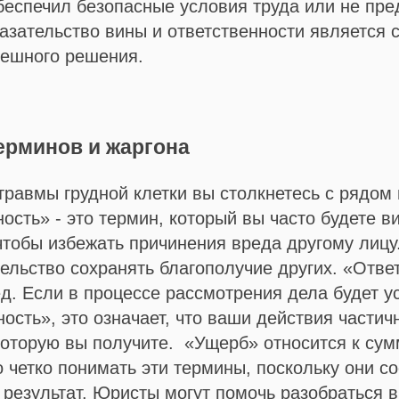
 обеспечил безопасные условия труда или не п
казательство вины и ответственности является
Предоставляя свои персональные данные, я
пешного решения.
согласен с условиями политики
конфиденциальности сайта
Политика конфиденциальности
ерминов и жаргона
Спасибо!
травмы грудной клетки вы столкнетесь с рядом
ость» - это термин, который вы часто будете в
Вы
чтобы избежать причинения вреда другому лицу
успешно
тельство сохранять благополучие других. «Отв
заказали
д. Если в процессе рассмотрения дела будет у
обратный
ость», это означает, что ваши действия частич
звонок.
оторую вы получите. «Ущерб» относится к сумм
Наш
 четко понимать эти термины, поскольку они с
менеджер
 результат. Юристы могут помочь разобраться в