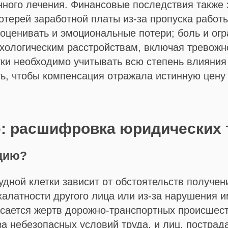
нного лечения. Финансовые последствия также 
отерей заработной платы из-за пропуска работ
оценивать и эмоциональные потери; боль и ог
сихологическим расстройствам, включая тревожн
тки необходимо учитывать всю степень влияния
ть, чтобы компенсация отражала истинную цену
: расшифровка юридических 
ацию?
удной клетки зависит от обстоятельств получе
 халатности другого лица или из-за нарушения 
сается жертв дорожно-транспортных происшеств
а небезопасных условий труда, и лиц, пострад