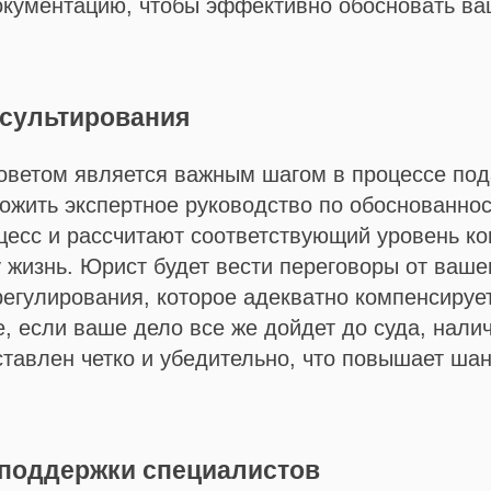
окументацию, чтобы эффективно обосновать ва
И
К
Л
И
Е
Н
сультирования
Т
О
В
ветом является важным шагом в процессе пода
ожить экспертное руководство по обоснованнос
цесс и рассчитают соответствующий уровень ко
 жизнь. Юрист будет вести переговоры от ваше
урегулирования, которое адекватно компенсиру
е, если ваше дело все же дойдет до суда, нали
дставлен четко и убедительно, что повышает ша
 поддержки специалистов