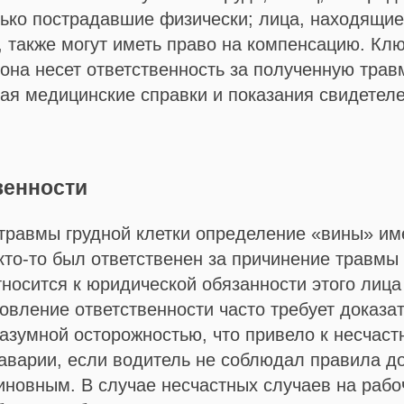
лько пострадавшие физически; лица, находящие
, также могут иметь право на компенсацию. К
рона несет ответственность за полученную трав
ая медицинские справки и показания свидетеле
венности
а травмы грудной клетки определение «вины» и
Закажите обратный звонок
кто-то был ответственен за причинение травмы 
носится к юридической обязанности этого лица
вление ответственности часто требует доказат
разумной осторожностью, что привело к несчас
аварии, если водитель не соблюдал правила д
виновным. В случае несчастных случаев на раб