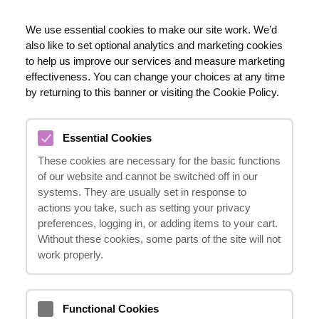
RU
We use essential cookies to make our site work. We’d
also like to set optional analytics and marketing cookies
020 8123 0911
to help us improve our services and measure marketing
effectiveness. You can change your choices at any time
by returning to this banner or visiting the Cookie Policy.
МЕНЯ НЕДАВНО УДАРИЛИ
Essential Cookies
СЗАДИ, И У МЕНЯ ДО СИХ
These cookies are necessary for the basic functions
ПОР БОЛИТ ШЕЯ. ВСЕ
of our website and cannot be switched off in our
ГОВОРЯТ, ЧТО ЭТО
systems. They are usually set in response to
actions you take, such as setting your privacy
ХЛЫСТОВАЯ ТРАВМА. СТОИТ
preferences, logging in, or adding items to your cart.
ЛИ ВООБЩЕ ВОЗИТЬСЯ С
Without these cookies, some parts of the site will not
ИСКОМ?
work properly.
13.05.2024
Functional Cookies