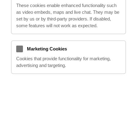
These cookies enable enhanced functionality such
Это действительно может быть
as video embeds, maps and live chat. They may be
неприятно, нам это известно? Хотя
set by us or by third‑party providers. If disabled,
some features will not work as expected.
многие люди считают, что заявления о
хлыстовой травме — это просто
небольшое преувеличение, на самом
Marketing Cookies
деле это может быть серьезной травмой.
Cookies that provide functionality for marketing,
Так что стоит подумать:
advertising and targeting.
Серьезность:
У вас легкие боли, или
травма действительно влияет на вашу
жизнь - мешает вам работать или
затрудняет выполнение повседневных
дел? Ответ на этот вопрос поможет вам
принять правильное решение.
Медицинское подтверждение:
Вам