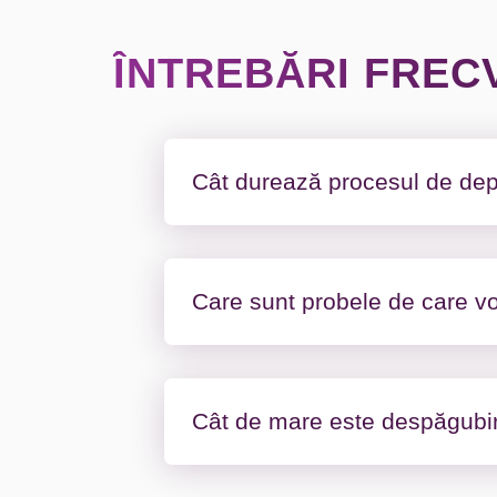
ÎNTREBĂRI FREC
Cât durează procesul de dep
Timpul depinde de complexitatea
câteva luni.
Care sunt probele de care v
Rapoarte medicale, declarații a
circumstanțele accidentului, pre
Cât de mare este despăgubir
Valoarea despăgubirii depinde 