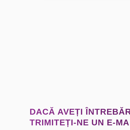
medicale suportate și de venitur
DACĂ AVEȚI ÎNTREBĂR
TRIMITEȚI-NE UN E-MA