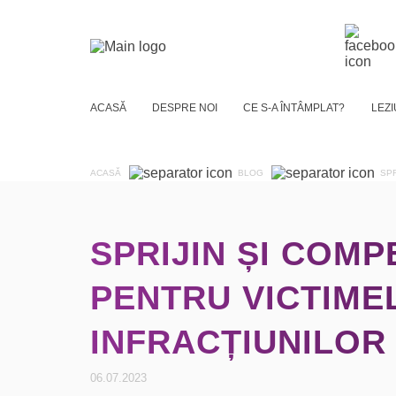
ACASĂ
DESPRE NOI
CE S-A ÎNTÂMPLAT?
LEZI
ACASĂ
BLOG
SPR
SPRIJIN ȘI COMP
PENTRU VICTIME
INFRACȚIUNILOR
06.07.2023