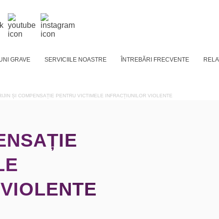
UNI GRAVE
SERVICIILE NOASTRE
ÎNTREBĂRI FRECVENTE
RELA
IJIN ȘI COMPENSAȚIE PENTRU VICTIMELE INFRACȚIUNILOR VIOLENTE
ENSAȚIE
LE
 VIOLENTE