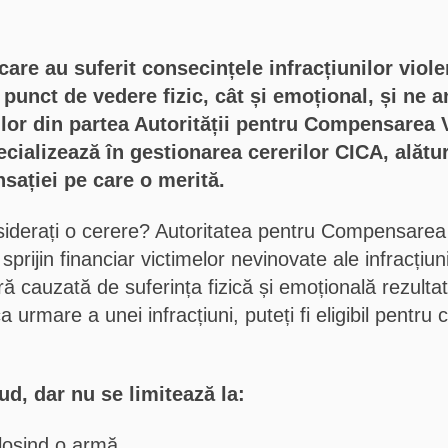
are au suferit consecințele infracțiunilor viol
n punct de vedere fizic, cât și emoțional, și ne
lor din partea Autorității pentru Compensarea V
ializează în gestionarea cererilor CICA, alături
sației pe care o merită.
siderați o cerere? Autoritatea pentru Compensarea V
rijin financiar victimelor nevinovate ale infracțiun
 cauzată de suferința fizică și emoțională rezultată
ca urmare a unei infracțiuni, puteți fi eligibil pent
ud, dar nu se limitează la:
olosind o armă