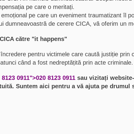
mpensația pe care o meritați.
 emoțional pe care un eveniment traumatizant îl p
i dumneavoastră de cerere CICA, vă oferim un med
CICA către "it happens"
ncredere pentru victimele care caută justiție prin
atunci când a fost nedreptățită prin acte criminale.
 8123 0911
">
020 8123 0911
sau vizitați website
Solicitați un apel
tuită. Suntem aici pentru a vă ajuta pe drumul