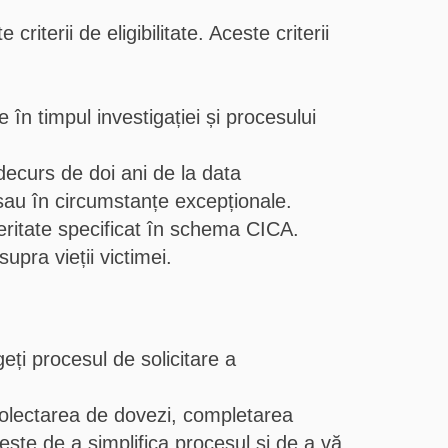
iterii de eligibilitate. Aceste criterii
.
 în timpul investigației și procesului
decurs de doi ani de la data
 sau în circumstanțe excepționale.
eritate specificat în schema CICA.
pra vieții victimei.
geți procesul de solicitare a
colectarea de dovezi, completarea
te de a simplifica procesul și de a vă