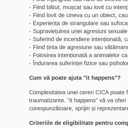
Fiind bătut, mușcat sau lovit cu inte
Fiind lovit de cineva cu un obiect, ca
Experiența de strangulare sau sufocar
Supraviețuirea unei agresiuni sexuale
Suferind de incendiere intenționată, 
Fiind ținta de agresiune sau vătămare 
Folosirea intenționată a animalelor c
Îndurarea suferinței fizice sau psihol
Cum vă poate ajuta "it happens"?
Complexitatea unei cereri CICA poate fi
traumatizante. "it happens" vă va oferi
corespunzătoare, sprijin și reprezentar
Criteriile de eligibilitate pentru co