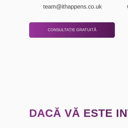
team@ithappens.co.uk
CONSULTAȚIE GRATUITĂ
DACĂ VĂ ESTE I