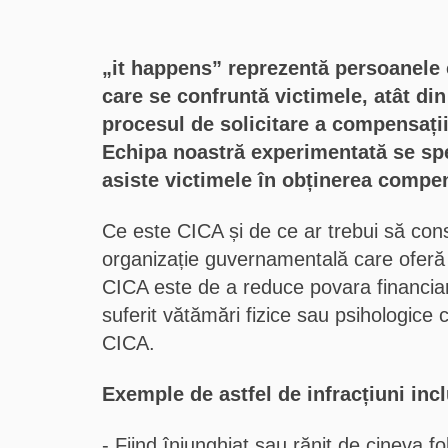
„it happens” reprezentă persoanele c
care se confruntă victimele, atât di
procesul de solicitare a compensații
Echipa noastră experimentată se spec
asiste victimele în obținerea compen
Ce este CICA și de ce ar trebui să con
organizație guvernamentală care oferă sp
CICA este de a reduce povara financiară
suferit vătămări fizice sau psihologice 
CICA.
Exemple de astfel de infracțiuni incl
Fiind înjunghiat sau rănit de cineva f