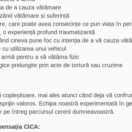
nția de a cauza vătămare
uzând vătămare și suferință
e, care poate avea consecințe ce pun viața în per
, o experiență profund traumatizantă
când cineva pune foc cu intenția de a vă cauza vă
cu utilizarea unui vehicul
a armă pentru a vă vătăma fizic
ogice prelungite prin acte de tortură sau cruzime
 copleșitoare, mai ales atunci când deja vă confrun
 sprijin valoros. Echipa noastră experimentată în ge
e pe întreg parcursul cererii dumneavoastră.
mpensația CICA: