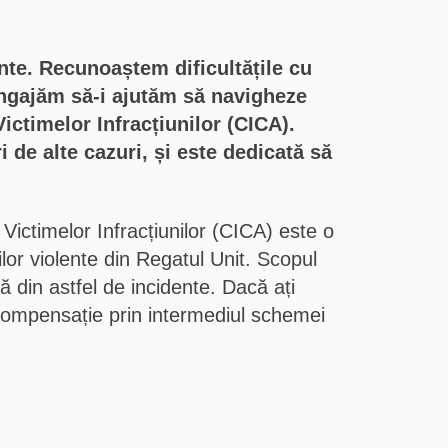
ente. Recunoaștem dificultățile cu
 angajăm să-i ajutăm să navigheze
ictimelor Infracțiunilor (CICA).
 de alte cazuri, și este dedicată să
ictimelor Infracțiunilor (CICA) este o
ilor violente din Regatul Unit. Scopul
 din astfel de incidente. Dacă ați
ru compensație prin intermediul schemei