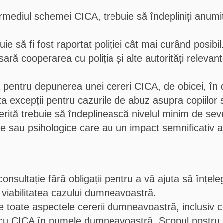
mediul schemei CICA, trebuie să îndepliniți anumite cr
uie să fi fost raportat poliției cât mai curând posibil
ră cooperarea cu poliția și alte autorități relevante
ă pentru depunerea unei cereri CICA, de obicei, în 
sta excepții pentru cazurile de abuz asupra copiilor
rită trebuie să îndeplinească nivelul minim de sev
e sau psihologice care au un impact semnificativ asu
consultație fără obligații pentru a vă ajuta să înțele
 viabilitatea cazului dumneavoastră.
e toate aspectele cererii dumneavoastră, inclusiv 
u CICA în numele dumneavoastră. Scopul nostru es