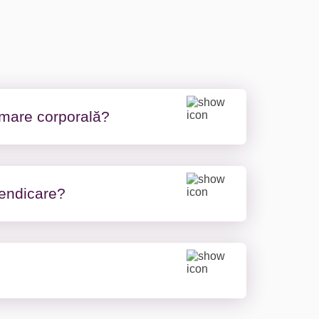
ămare corporală?
ra, dar, în medie, procesul durează
vendicare?
orice documente care dovedesc
uferite.
ilor dumneavoastră, de costurile