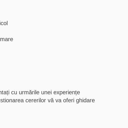
icol
tămare
tați cu urmările unei experiențe
stionarea cererilor vă va oferi ghidare