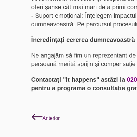
oferi șanse cât mai mari de a primi co
Suport emoțional: Înțelegem impactul
dumneavoastră. Pe parcursul procesulu
Încredințați cererea dumneavoastră 
Ne angajăm să fim un reprezentant de î
persoană merită sprijin și compensație 
Contactați "it happens" astăzi la
020
pentru a programa o consultație gra
Anterior