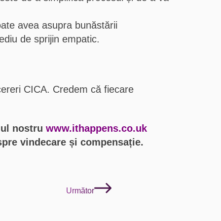
oate avea asupra bunăstării
iu de sprijin empatic.
 cereri CICA. Credem că fiecare
-ul nostru
www.ithappens.co.uk
 spre vindecare și compensație.
Următor