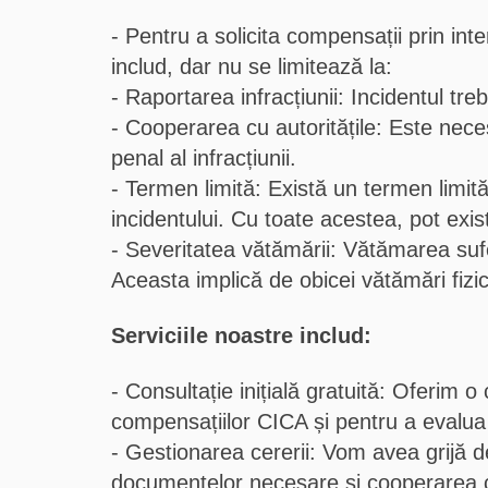
Pentru a solicita compensații prin inter
includ, dar nu se limitează la:
Raportarea infracțiunii: Incidentul treb
Cooperarea cu autoritățile: Este necesa
penal al infracțiunii.
Termen limită: Există un termen limit
incidentului. Cu toate acestea, pot exi
Severitatea vătămării: Vătămarea sufe
Aceasta implică de obicei vătămări fizic
Serviciile noastre includ:
Consultație inițială gratuită: Oferim o 
compensațiilor CICA și pentru a evalua
Gestionarea cererii: Vom avea grijă d
documentelor necesare și cooperarea c