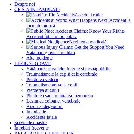
Despre noi
CE S-A ÎNTÂMPLAT?
Accident rutier
Accident la
locul de muncă
Accident într-un loc public
Neglijența medicală
Vătămări grave și mutilări
Alte incidente
LEZIUNI GRAVE
Vătămarea organelor interne și despăgubirile
Traumatismele la cap și cele cerebrale
Pierderea vederii
Traumatisme grave la copil
Pierderea auzului
Pierderea sau amputarea membrelor
Leziunea coloanei vertebrale
Arsuri și degerături
Intoxicație
Accidente fatale
Serviciile noastre
Întrebări frecvente
RELATĂRILE CLIENȚILOR