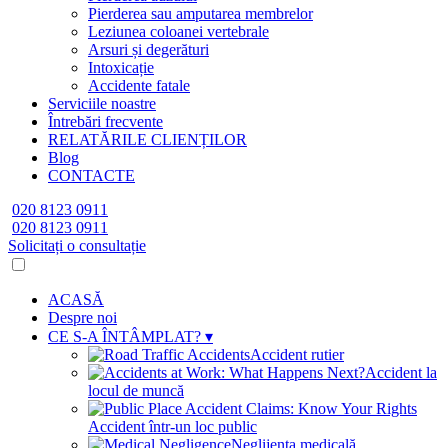
Pierderea sau amputarea membrelor
Leziunea coloanei vertebrale
Arsuri și degerături
Intoxicație
Accidente fatale
Serviciile noastre
Întrebări frecvente
RELATĂRILE CLIENȚILOR
Blog
CONTACTE
020 8123 0911
020 8123 0911
Solicitați o consultație
ACASĂ
Despre noi
CE S-A ÎNTÂMPLAT?
▾
Accident rutier
Accident la
locul de muncă
Accident într-un loc public
Neglijența medicală