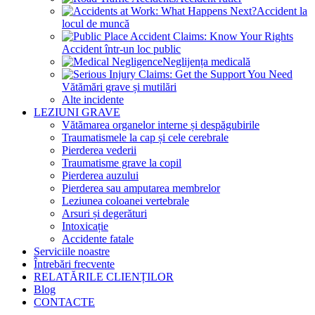
Accident la
locul de muncă
Accident într-un loc public
Neglijența medicală
Vătămări grave și mutilări
Alte incidente
LEZIUNI GRAVE
Vătămarea organelor interne și despăgubirile
Traumatismele la cap și cele cerebrale
Pierderea vederii
Traumatisme grave la copil
Pierderea auzului
Pierderea sau amputarea membrelor
Leziunea coloanei vertebrale
Arsuri și degerături
Intoxicație
Accidente fatale
Serviciile noastre
Întrebări frecvente
RELATĂRILE CLIENȚILOR
Blog
CONTACTE