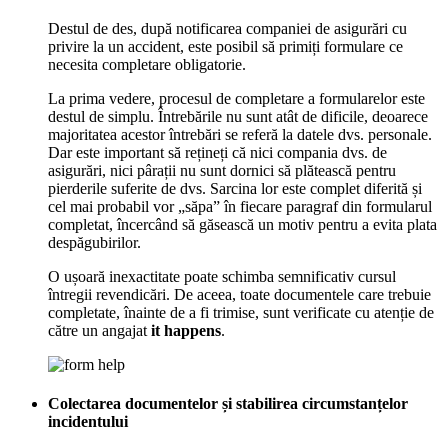
Destul de des, după notificarea companiei de asigurări cu
privire la un accident, este posibil să primiți formulare ce
necesita completare obligatorie.
La prima vedere, procesul de completare a formularelor este
destul de simplu. Întrebările nu sunt atât de dificile, deoarece
majoritatea acestor întrebări se referă la datele dvs. personale.
Dar este important să rețineți că nici compania dvs. de
asigurări, nici pârații nu sunt dornici să plătească pentru
pierderile suferite de dvs. Sarcina lor este complet diferită și
cel mai probabil vor „săpa” în fiecare paragraf din formularul
completat, încercând să găsească un motiv pentru a evita plata
despăgubirilor.
O ușoară inexactitate poate schimba semnificativ cursul
întregii revendicări. De aceea, toate documentele care trebuie
completate, înainte de a fi trimise, sunt verificate cu atenție de
către un angajat
it happens
.
Colectarea documentelor și stabilirea circumstanțelor
incidentului