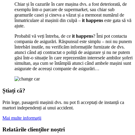
Chiar și în cazurile în care mașina dvs. a fost deteriorată, de
exemplu într-o parcare de supermarket, sau chiar sub
geamurile casei și cineva a văzut și a memorat numărul de
înmatriculare al mașinii din culpă –
it happens
este gata să vă
ajute.
Probabil vă veți întreba, de ce
it happens
? Îmi pot contacta
compania de asigurări. Răspunsul este simplu – noi nu punem
întrebări inutile, nu verificăm informațiile furnizate de dvs.
atunci când ați contractat o poliță de asigurare și nu ne putem
găsi într-o situație în care reprezentăm interesele ambilor șoferi
simultan, așa cum se întâmplă atunci când ambele mașini sunt
asigurate de aceeași companie de asigurări…
Știați că?
Prin lege, pasagerii mașinii dvs. nu pot fi acceptați de instanță ca
martori independenți ai unui accident.
Mai multe informații
Relatările clienților noștri