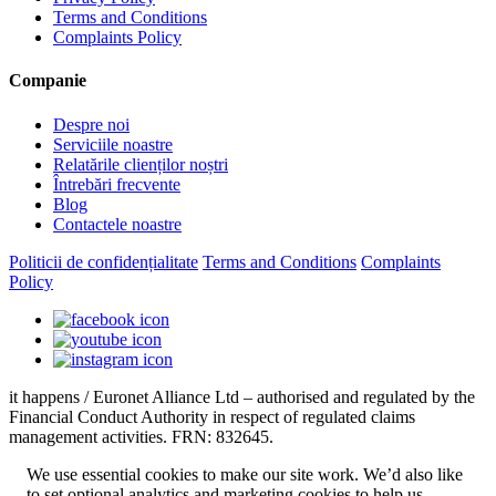
Terms and Conditions
Complaints Policy
Companie
Despre noi
Serviciile noastre
Relatările clienților noștri
Întrebări frecvente
Blog
Contactele noastre
Politicii de confidențialitate
Terms and Conditions
Complaints
Policy
it happens / Euronet Alliance Ltd – authorised and regulated by the
Financial Conduct Authority in respect of regulated claims
management activities. FRN: 832645.
We use essential cookies to make our site work. We’d also like
to set optional analytics and marketing cookies to help us