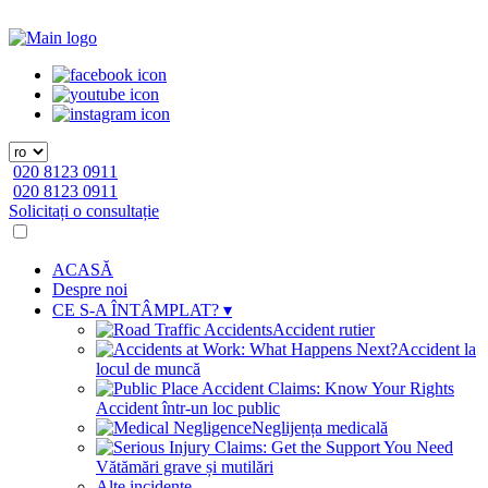
020 8123 0911
020 8123 0911
Solicitați o consultație
ACASĂ
Despre noi
CE S-A ÎNTÂMPLAT?
▾
Accident rutier
Accident la
locul de muncă
Accident într-un loc public
Neglijența medicală
Vătămări grave și mutilări
Alte incidente