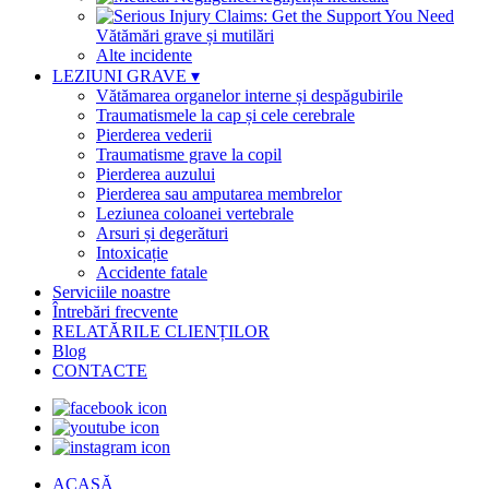
Vătămări grave și mutilări
Alte incidente
LEZIUNI GRAVE
▾
Vătămarea organelor interne și despăgubirile
Traumatismele la cap și cele cerebrale
Pierderea vederii
Traumatisme grave la copil
Pierderea auzului
Pierderea sau amputarea membrelor
Leziunea coloanei vertebrale
Arsuri și degerături
Intoxicație
Accidente fatale
Serviciile noastre
Întrebări frecvente
RELATĂRILE CLIENȚILOR
Blog
CONTACTE
ACASĂ