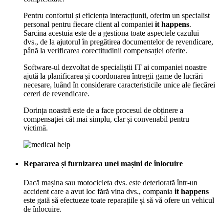
Pentru confortul și eficiența interacțiunii, oferim un specialist
personal pentru fiecare client al companiei
it happens
.
Sarcina acestuia este de a gestiona toate aspectele cazului
dvs., de la ajutorul în pregătirea documentelor de revendicare,
până la verificarea corectitudinii compensației oferite.
Software-ul dezvoltat de specialiștii IT ai companiei noastre
ajută la planificarea și coordonarea întregii game de lucrări
necesare, luând în considerare caracteristicile unice ale fiecărei
cereri de revendicare.
Dorința noastră este de a face procesul de obținere a
compensației cât mai simplu, clar și convenabil pentru
victimă.
Repararea și furnizarea unei mașini de înlocuire
Dacă mașina sau motocicleta dvs. este deteriorată într-un
accident care a avut loc fără vina dvs., compania
it happens
este gată să efectueze toate reparațiile și să vă ofere un vehicul
de înlocuire.