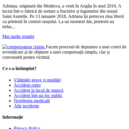
Adriana, originară din Moldova, a venit în Anglia în anul 2016. A
lucrat într-o fabrică de sortare a fructelor și legumelor din orașul
Saint Austelle. Pe 13 ianuarie 2018, Adriana își petrecea ziua liberă
cu prietenii în centrul orașului. La un moment dat, prietenii au
trebu...
Mai multe relatări
Facem procesul de depunere a unei cereri de
revendicare și de obținere a unei compensații simplu, clar și
convenabil pentru victimă.
Ce s-a întâmplat?
Vătămări grave și mutilări
Accident rutier
Accident la locul de muncă
Accident într-un loc public
Neglijența medicală
Alte incidente
Informație
Privacy Policy