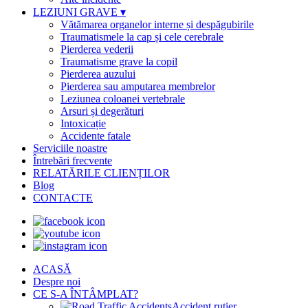
LEZIUNI GRAVE
▾
Vătămarea organelor interne și despăgubirile
Traumatismele la cap și cele cerebrale
Pierderea vederii
Traumatisme grave la copil
Pierderea auzului
Pierderea sau amputarea membrelor
Leziunea coloanei vertebrale
Arsuri și degerături
Intoxicație
Accidente fatale
Serviciile noastre
Întrebări frecvente
RELATĂRILE CLIENȚILOR
Blog
CONTACTE
ACASĂ
Despre noi
CE S-A ÎNTÂMPLAT?
Accident rutier