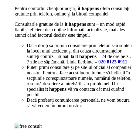
Pentru confortul clienților noștri,
it happens
oferă consultații
gratuite prin telefon, online și la biroul companiei.
Consultările gratuite de la
it happens
sunt – un mod rapid,
fiabil și eficient de a obține informații actualizate, mai ales
atunci când factorul decisiv este timpul.
Dacă doriți să primiți consultare prin telefon sau sunteți
la locul unui accident și din cauza circumstanțelor
sunteți confuz – sunați la
it happens
– 24 de ore pe zi,
7 zile pe săptămână. Linia fierbinte –
020 8123 0911
Puteți primi consultare și pe site-ul oficial al companiei
noastre. Pentru a face acest lucru, trebuie să indicați în
secțiunile corespunzătoare numele, numărul de telefon,
o scurtă descriere a intrebării sau problemei. Un
specialist
it happens
vă va contacta cât mai curând
posibil.
Dacă preferați comunicarea personală, ne vom bucura
să vă vedem în biroul nostru.