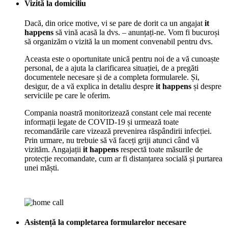
Vizită la domiciliu
Dacă, din orice motive, vi se pare de dorit ca un angajat
it
happens
să vină acasă la dvs. – anunțați-ne. Vom fi bucuroși
să organizăm o vizită la un moment convenabil pentru dvs.
Aceasta este o oportunitate unică pentru noi de a vă cunoaște
personal, de a ajuta la clarificarea situației, de a pregăti
documentele necesare și de a completa formularele. Și,
desigur, de a vă explica in detaliu despre
it happens
și despre
serviciile pe care le oferim.
Compania noastră monitorizează constant cele mai recente
informații legate de COVID-19 și urmează toate
recomandările care vizează prevenirea răspândirii infecției.
Prin urmare, nu trebuie să vă faceți griji atunci când vă
vizităm. Angajații
it happens
respectă toate măsurile de
protecție recomandate, cum ar fi distanțarea socială și purtarea
unei măști.
Asistență la completarea formularelor necesare