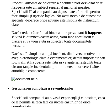
Procesul automat de colectare a documentelor dezvoltat de
it
happens
este un subiect separat al mândriei noastre.
Specialiștii IT ai companiei au depus toate eforturile pentru a-l
face simplu și ușor de înțeles. Nu aveți nevoie de cunoștințe
speciale, deoarece orice acțiune este însoțită de instrucțiuni
clare.
Dacă credeți că ar fi mai bine ca un reprezentant
it happens
să vină la dumneavoastră acasă, vom face acest lucru cu
plăcere și vă vom ajuta să colectați toate documentele
necesare.
Dacă s-a întâmplat ca după incident, din diverse motive, nu
aveți o cronologie clară a evenimentelor, detalii importante sau
fotografii,
it happens
este gata să vă ajute să restabiliți toate
circumstanțele incidentului prin trimiterea unor cereri către
autoritățile competente.
Gestionarea complexă a revendicărilor
Specialiștii companiei au o vastă experiență și cunoștințe, ceea
ce le permite să facă față cu succes cazurilor de orice
complexitate.