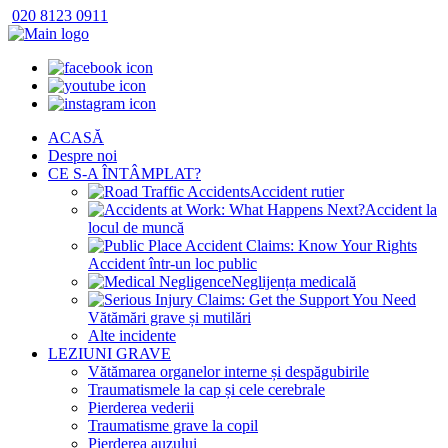
020 8123 0911
ACASĂ
Despre noi
CE S-A ÎNTÂMPLAT?
Accident rutier
Accident la
locul de muncă
Accident într-un loc public
Neglijența medicală
Vătămări grave și mutilări
Alte incidente
LEZIUNI GRAVE
Vătămarea organelor interne și despăgubirile
Traumatismele la cap și cele cerebrale
Pierderea vederii
Traumatisme grave la copil
Pierderea auzului