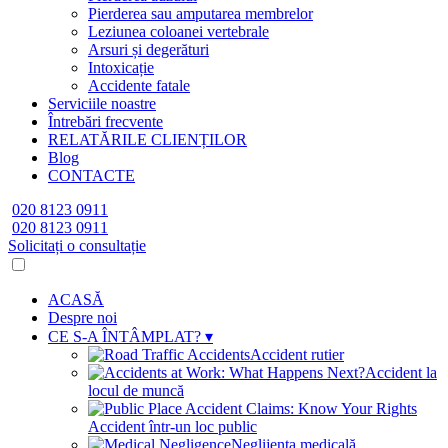
Pierderea sau amputarea membrelor
Leziunea coloanei vertebrale
Arsuri și degerături
Intoxicație
Accidente fatale
Serviciile noastre
Întrebări frecvente
RELATĂRILE CLIENȚILOR
Blog
CONTACTE
020 8123 0911
020 8123 0911
Solicitați o consultație
ACASĂ
Despre noi
CE S-A ÎNTÂMPLAT?
▾
Accident rutier
Accident la
locul de muncă
Accident într-un loc public
Neglijența medicală