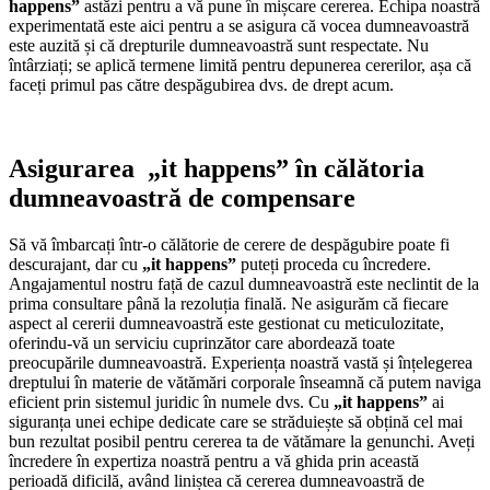
happens”
astăzi pentru a vă pune în mișcare cererea. Echipa noastră
experimentată este aici pentru a se asigura că vocea dumneavoastră
este auzită și că drepturile dumneavoastră sunt respectate. Nu
întârziați; se aplică termene limită pentru depunerea cererilor, așa că
faceți primul pas către despăgubirea dvs. de drept acum.
Asigurarea „it happens” în călătoria
dumneavoastră de compensare
Să vă îmbarcați într-o călătorie de cerere de despăgubire poate fi
descurajant, dar cu
„it happens”
puteți proceda cu încredere.
Angajamentul nostru față de cazul dumneavoastră este neclintit de la
prima consultare până la rezoluția finală. Ne asigurăm că fiecare
aspect al cererii dumneavoastră este gestionat cu meticulozitate,
oferindu-vă un serviciu cuprinzător care abordează toate
preocupările dumneavoastră. Experiența noastră vastă și înțelegerea
dreptului în materie de vătămări corporale înseamnă că putem naviga
eficient prin sistemul juridic în numele dvs. Cu
„it happens”
ai
siguranța unei echipe dedicate care se străduiește să obțină cel mai
bun rezultat posibil pentru cererea ta de vătămare la genunchi. Aveți
încredere în expertiza noastră pentru a vă ghida prin această
perioadă dificilă, având liniștea că cererea dumneavoastră de