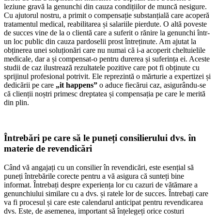
leziune gravă la genunchi din cauza condițiilor de muncă nesigure.
Cu ajutorul nostru, a primit o compensație substanțială care acoperă
tratamentul medical, reabilitarea și salariile pierdute. O altă poveste
de succes vine de la o clientă care a suferit o rănire la genunchi într-
un loc public din cauza pardoselii prost întreținute. Am ajutat la
obținerea unei soluționări care nu numai că i-a acoperit cheltuielile
medicale, dar a și compensat-o pentru durerea și suferința ei. Aceste
studii de caz ilustrează rezultatele pozitive care pot fi obținute cu
sprijinul profesional potrivit. Ele reprezintă o mărturie a expertizei și
dedicării pe care
„it happens”
o aduce fiecărui caz, asigurându-se
că clienții noștri primesc dreptatea și compensația pe care le merită
din plin.
Întrebări pe care să le puneți consilierului dvs. în
materie de revendicări
Când vă angajați cu un consilier în revendicări, este esențial să
puneți întrebările corecte pentru a vă asigura că sunteți bine
informat. Întrebați despre experiența lor cu cazuri de vătămare a
genunchiului similare cu a dvs. și ratele lor de succes. Întrebați care
va fi procesul și care este calendarul anticipat pentru revendicarea
dvs. Este, de asemenea, important să înțelegeți orice costuri