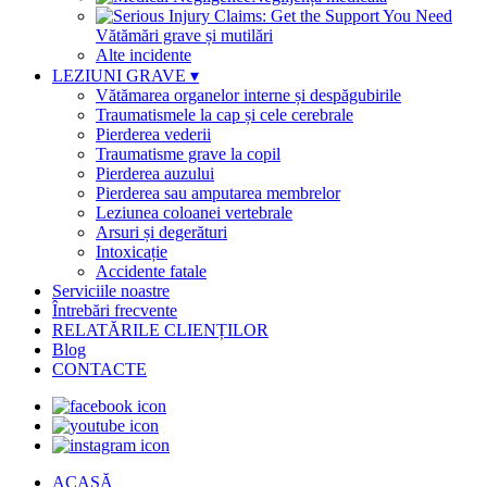
Vătămări grave și mutilări
Alte incidente
LEZIUNI GRAVE
▾
Vătămarea organelor interne și despăgubirile
Traumatismele la cap și cele cerebrale
Pierderea vederii
Traumatisme grave la copil
Pierderea auzului
Pierderea sau amputarea membrelor
Leziunea coloanei vertebrale
Arsuri și degerături
Intoxicație
Accidente fatale
Serviciile noastre
Întrebări frecvente
RELATĂRILE CLIENȚILOR
Blog
CONTACTE
ACASĂ