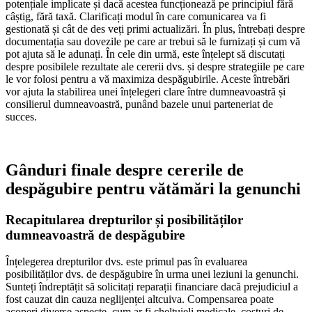
potențiale implicate și dacă acestea funcționează pe principiul fără
câștig, fără taxă. Clarificați modul în care comunicarea va fi
gestionată și cât de des veți primi actualizări. În plus, întrebați despre
documentația sau dovezile pe care ar trebui să le furnizați și cum vă
pot ajuta să le adunați. În cele din urmă, este înțelept să discutați
despre posibilele rezultate ale cererii dvs. și despre strategiile pe care
le vor folosi pentru a vă maximiza despăgubirile. Aceste întrebări
vor ajuta la stabilirea unei înțelegeri clare între dumneavoastră și
consilierul dumneavoastră, punând bazele unui parteneriat de
succes.
Gânduri finale despre cererile de
despăgubire pentru vătămări la genunchi
Recapitularea drepturilor și posibilităților
dumneavoastră de despăgubire
Înțelegerea drepturilor dvs. este primul pas în evaluarea
posibilităților dvs. de despăgubire în urma unei leziuni la genunchi.
Sunteți îndreptățit să solicitați reparații financiare dacă prejudiciul a
fost cauzat din cauza neglijenței altcuiva. Compensarea poate
acoperi diverse aspecte, cum ar fi cheltuieli medicale, costuri de