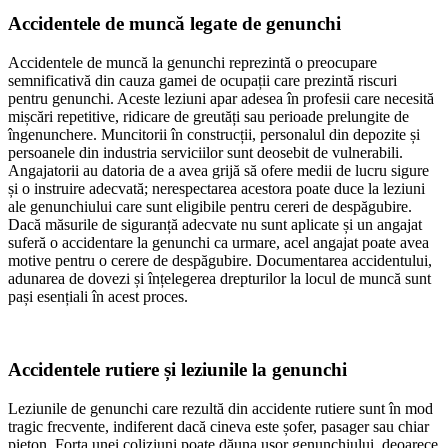
Accidentele de muncă legate de genunchi
Accidentele de muncă la genunchi reprezintă o preocupare
semnificativă din cauza gamei de ocupații care prezintă riscuri
pentru genunchi. Aceste leziuni apar adesea în profesii care necesită
mișcări repetitive, ridicare de greutăți sau perioade prelungite de
îngenunchere. Muncitorii în construcții, personalul din depozite și
persoanele din industria serviciilor sunt deosebit de vulnerabili.
Angajatorii au datoria de a avea grijă să ofere medii de lucru sigure
și o instruire adecvată; nerespectarea acestora poate duce la leziuni
ale genunchiului care sunt eligibile pentru cereri de despăgubire.
Dacă măsurile de siguranță adecvate nu sunt aplicate și un angajat
suferă o accidentare la genunchi ca urmare, acel angajat poate avea
motive pentru o cerere de despăgubire. Documentarea accidentului,
adunarea de dovezi și înțelegerea drepturilor la locul de muncă sunt
pași esențiali în acest proces.
Accidentele rutiere și leziunile la genunchi
Leziunile de genunchi care rezultă din accidente rutiere sunt în mod
tragic frecvente, indiferent dacă cineva este șofer, pasager sau chiar
pieton. Forța unei coliziuni poate dăuna ușor genunchiului, deoarece