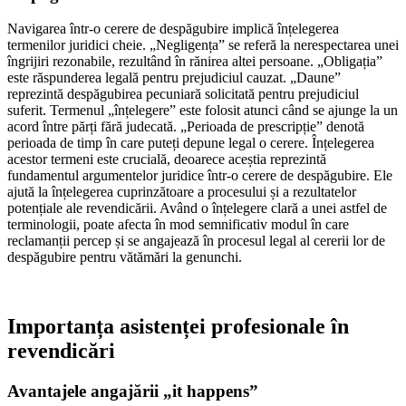
Navigarea într-o cerere de despăgubire implică înțelegerea
termenilor juridici cheie. „Negligența” se referă la nerespectarea unei
îngrijiri rezonabile, rezultând în rănirea altei persoane. „Obligația”
este răspunderea legală pentru prejudiciul cauzat. „Daune”
reprezintă despăgubirea pecuniară solicitată pentru prejudiciul
suferit. Termenul „înțelegere” este folosit atunci când se ajunge la un
acord între părți fără judecată. „Perioada de prescripție” denotă
perioada de timp în care puteți depune legal o cerere. Înțelegerea
acestor termeni este crucială, deoarece aceștia reprezintă
fundamentul argumentelor juridice într-o cerere de despăgubire. Ele
ajută la înțelegerea cuprinzătoare a procesului și a rezultatelor
potențiale ale revendicării. Având o înțelegere clară a unei astfel de
terminologii, poate afecta în mod semnificativ modul în care
reclamanții percep și se angajează în procesul legal al cererii lor de
despăgubire pentru vătămări la genunchi.
Importanța asistenței profesionale în
revendicări
Avantajele angajării „it happens”