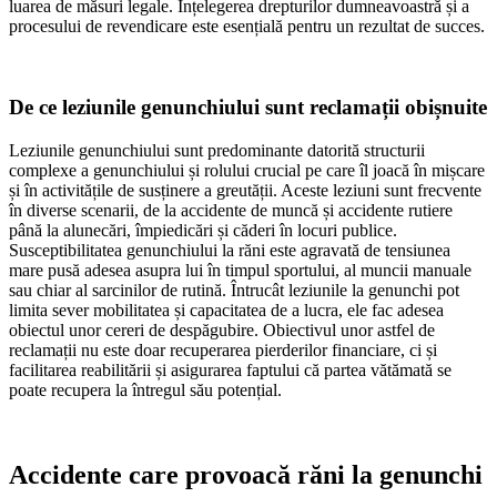
luarea de măsuri legale. Înțelegerea drepturilor dumneavoastră și a
procesului de revendicare este esențială pentru un rezultat de succes.
De ce leziunile genunchiului sunt reclamații obișnuite
Leziunile genunchiului sunt predominante datorită structurii
complexe a genunchiului și rolului crucial pe care îl joacă în mișcare
și în activitățile de susținere a greutății. Aceste leziuni sunt frecvente
în diverse scenarii, de la accidente de muncă și accidente rutiere
până la alunecări, împiedicări și căderi în locuri publice.
Susceptibilitatea genunchiului la răni este agravată de tensiunea
mare pusă adesea asupra lui în timpul sportului, al muncii manuale
sau chiar al sarcinilor de rutină. Întrucât leziunile la genunchi pot
limita sever mobilitatea și capacitatea de a lucra, ele fac adesea
obiectul unor cereri de despăgubire. Obiectivul unor astfel de
reclamații nu este doar recuperarea pierderilor financiare, ci și
facilitarea reabilitării și asigurarea faptului că partea vătămată se
poate recupera la întregul său potențial.
Accidente care provoacă răni la genunchi