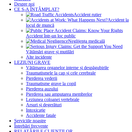
Despre noi
CE S-A ÎNTÂMPLAT?
Accident rutier
Accident la
locul de muncă
Accident într-un loc public
Neglijența medicală
Vătămări grave și mutilări
Alte incidente
LEZIUNI GRAVE
Vătămarea organelor interne și despăgubirile
Traumatismele la cap și cele cerebrale
Pierderea vederii
Traumatisme grave la copil
Pierderea auzului
Pierderea sau amputarea membrelor
Leziunea coloanei vertebrale
Arsuri și degerături
Intoxicație
Accidente fatale
Serviciile noastre
Întrebări frecvente
RELATĂRILE CLIENȚILOR