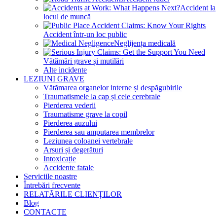
Accident la
locul de muncă
Accident într-un loc public
Neglijența medicală
Vătămări grave și mutilări
Alte incidente
LEZIUNI GRAVE
Vătămarea organelor interne și despăgubirile
Traumatismele la cap și cele cerebrale
Pierderea vederii
Traumatisme grave la copil
Pierderea auzului
Pierderea sau amputarea membrelor
Leziunea coloanei vertebrale
Arsuri și degerături
Intoxicație
Accidente fatale
Serviciile noastre
Întrebări frecvente
RELATĂRILE CLIENȚILOR
Blog
CONTACTE