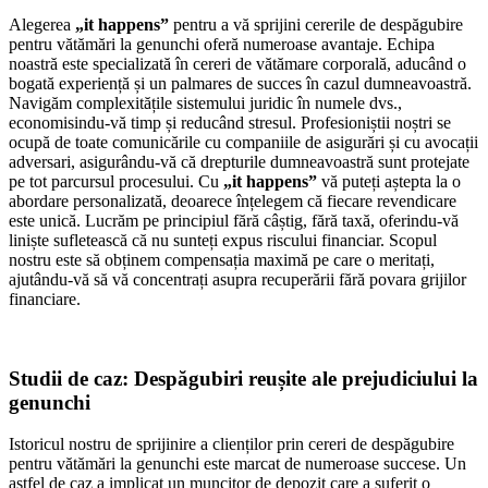
Alegerea
„it happens”
pentru a vă sprijini cererile de despăgubire
pentru vătămări la genunchi oferă numeroase avantaje. Echipa
noastră este specializată în cereri de vătămare corporală, aducând o
bogată experiență și un palmares de succes în cazul dumneavoastră.
Navigăm complexitățile sistemului juridic în numele dvs.,
economisindu-vă timp și reducând stresul. Profesioniștii noștri se
ocupă de toate comunicările cu companiile de asigurări și cu avocații
adversari, asigurându-vă că drepturile dumneavoastră sunt protejate
pe tot parcursul procesului. Cu
„it happens”
vă puteți aștepta la o
abordare personalizată, deoarece înțelegem că fiecare revendicare
este unică. Lucrăm pe principiul fără câștig, fără taxă, oferindu-vă
liniște sufletească că nu sunteți expus riscului financiar. Scopul
nostru este să obținem compensația maximă pe care o meritați,
ajutându-vă să vă concentrați asupra recuperării fără povara grijilor
financiare.
Studii de caz: Despăgubiri reușite ale prejudiciului la
genunchi
Istoricul nostru de sprijinire a clienților prin cereri de despăgubire
pentru vătămări la genunchi este marcat de numeroase succese. Un
astfel de caz a implicat un muncitor de depozit care a suferit o