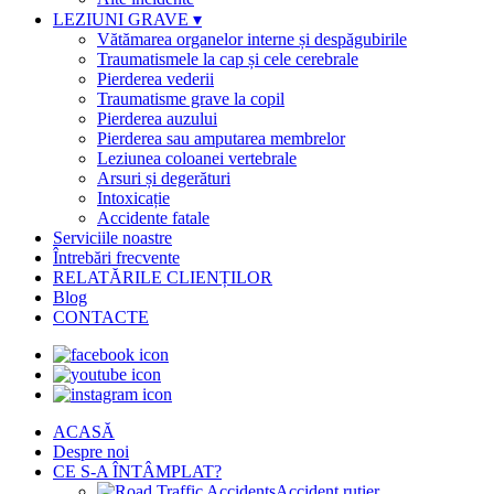
LEZIUNI GRAVE
▾
Vătămarea organelor interne și despăgubirile
Traumatismele la cap și cele cerebrale
Pierderea vederii
Traumatisme grave la copil
Pierderea auzului
Pierderea sau amputarea membrelor
Leziunea coloanei vertebrale
Arsuri și degerături
Intoxicație
Accidente fatale
Serviciile noastre
Întrebări frecvente
RELATĂRILE CLIENȚILOR
Blog
CONTACTE
ACASĂ
Despre noi
CE S-A ÎNTÂMPLAT?
Accident rutier