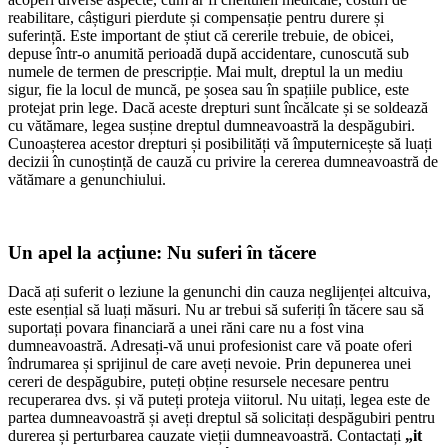
reabilitare, câștiguri pierdute și compensație pentru durere și
suferință. Este important de știut că cererile trebuie, de obicei,
depuse într-o anumită perioadă după accidentare, cunoscută sub
numele de termen de prescripție. Mai mult, dreptul la un mediu
sigur, fie la locul de muncă, pe șosea sau în spațiile publice, este
protejat prin lege. Dacă aceste drepturi sunt încălcate și se soldează
cu vătămare, legea susține dreptul dumneavoastră la despăgubiri.
Cunoașterea acestor drepturi și posibilități vă împuternicește să luați
decizii în cunoștință de cauză cu privire la cererea dumneavoastră de
vătămare a genunchiului.
Un apel la acțiune: Nu suferi în tăcere
Dacă ați suferit o leziune la genunchi din cauza neglijenței altcuiva,
este esențial să luați măsuri. Nu ar trebui să suferiți în tăcere sau să
suportați povara financiară a unei răni care nu a fost vina
dumneavoastră. Adresați-vă unui profesionist care vă poate oferi
îndrumarea și sprijinul de care aveți nevoie. Prin depunerea unei
cereri de despăgubire, puteți obține resursele necesare pentru
recuperarea dvs. și vă puteți proteja viitorul. Nu uitați, legea este de
partea dumneavoastră și aveți dreptul să solicitați despăgubiri pentru
durerea și perturbarea cauzate vieții dumneavoastră. Contactați
„it