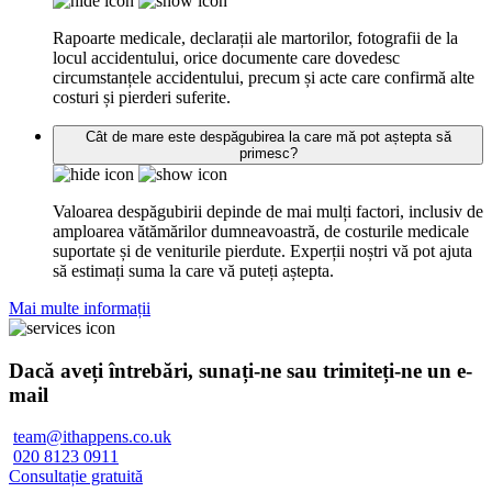
Rapoarte medicale, declarații ale martorilor, fotografii de la
locul accidentului, orice documente care dovedesc
circumstanțele accidentului, precum și acte care confirmă alte
costuri și pierderi suferite.
Cât de mare este despăgubirea la care mă pot aștepta să
primesc?
Valoarea despăgubirii depinde de mai mulți factori, inclusiv de
amploarea vătămărilor dumneavoastră, de costurile medicale
suportate și de veniturile pierdute. Experții noștri vă pot ajuta
să estimați suma la care vă puteți aștepta.
Mai multe informații
Dacă aveți întrebări, sunați-ne sau trimiteți-ne un e-
mail
team@ithappens.co.uk
020 8123 0911
Consultație gratuită