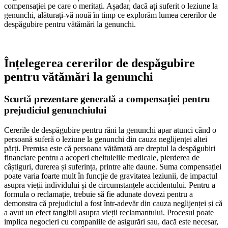
compensației pe care o meritați. Așadar, dacă ați suferit o leziune la
genunchi, alăturați-vă nouă în timp ce explorăm lumea cererilor de
despăgubire pentru vătămări la genunchi.
Înțelegerea cererilor de despăgubire
pentru vătămări la genunchi
Scurtă prezentare generală a compensației pentru
prejudiciul genunchiului
Cererile de despăgubire pentru răni la genunchi apar atunci când o
persoană suferă o leziune la genunchi din cauza neglijenței altei
părți. Premisa este că persoana vătămată are dreptul la despăgubiri
financiare pentru a acoperi cheltuielile medicale, pierderea de
câștiguri, durerea și suferința, printre alte daune. Suma compensației
poate varia foarte mult în funcție de gravitatea leziunii, de impactul
asupra vieții individului și de circumstanțele accidentului. Pentru a
formula o reclamație, trebuie să fie adunate dovezi pentru a
demonstra că prejudiciul a fost într-adevăr din cauza neglijenței și că
a avut un efect tangibil asupra vieții reclamantului. Procesul poate
implica negocieri cu companiile de asigurări sau, dacă este necesar,