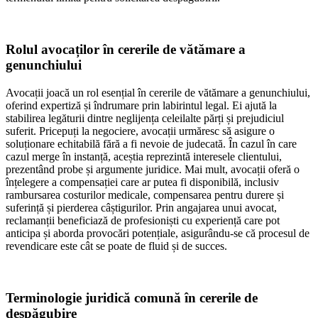
Rolul avocaților în cererile de vătămare a
genunchiului
Avocații joacă un rol esențial în cererile de vătămare a genunchiului,
oferind expertiză și îndrumare prin labirintul legal. Ei ajută la
stabilirea legăturii dintre neglijența celeilalte părți și prejudiciul
suferit. Pricepuți la negociere, avocații urmăresc să asigure o
soluționare echitabilă fără a fi nevoie de judecată. În cazul în care
cazul merge în instanță, aceștia reprezintă interesele clientului,
prezentând probe și argumente juridice. Mai mult, avocații oferă o
înțelegere a compensației care ar putea fi disponibilă, inclusiv
rambursarea costurilor medicale, compensarea pentru durere și
suferință și pierderea câștigurilor. Prin angajarea unui avocat,
reclamanții beneficiază de profesioniști cu experiență care pot
anticipa și aborda provocări potențiale, asigurându-se că procesul de
revendicare este cât se poate de fluid și de succes.
Terminologie juridică comună în cererile de
despăgubire