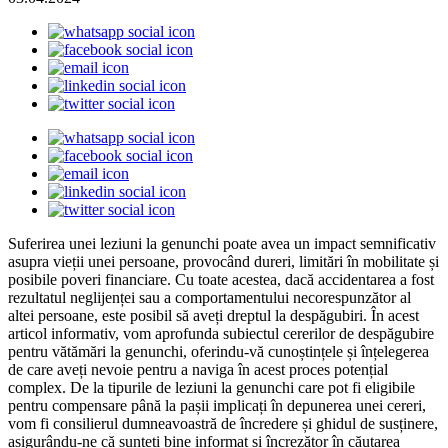
Suferirea unei leziuni la genunchi poate avea un impact semnificativ
asupra vieții unei persoane, provocând dureri, limitări în mobilitate și
posibile poveri financiare. Cu toate acestea, dacă accidentarea a fost
rezultatul neglijenței sau a comportamentului necorespunzător al
altei persoane, este posibil să aveți dreptul la despăgubiri. În acest
articol informativ, vom aprofunda subiectul cererilor de despăgubire
pentru vătămări la genunchi, oferindu-vă cunoștințele și înțelegerea
de care aveți nevoie pentru a naviga în acest proces potențial
complex. De la tipurile de leziuni la genunchi care pot fi eligibile
pentru compensare până la pașii implicați în depunerea unei cereri,
vom fi consilierul dumneavoastră de încredere și ghidul de susținere,
asigurându-ne că sunteți bine informat și încrezător în căutarea