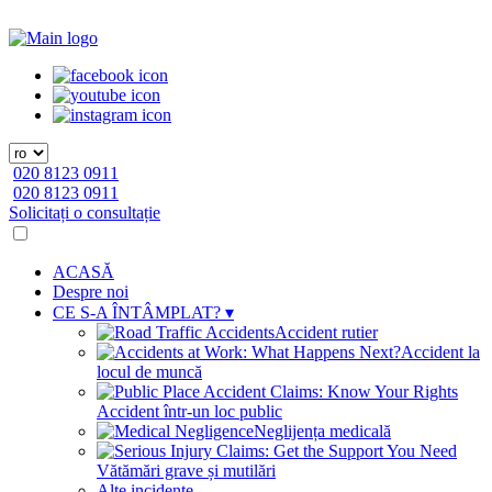
020 8123 0911
020 8123 0911
Solicitați o consultație
ACASĂ
Despre noi
CE S-A ÎNTÂMPLAT?
▾
Accident rutier
Accident la
locul de muncă
Accident într-un loc public
Neglijența medicală
Vătămări grave și mutilări
Alte incidente