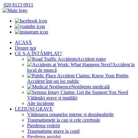
020 8123 0911
ACASĂ
Despre noi
CE S-A ÎNTÂMPLAT?
Accident rutier
Accident la
locul de muncă
Accident într-un loc public
Neglijența medicală
Vătămări grave și mutilări
Alte incidente
LEZIUNI GRAVE
Vătămarea organelor interne și despăgubirile
Traumatismele la cap și cele cerebrale
Pierderea vederii
Traumatisme grave la copil
Pierderea auzului