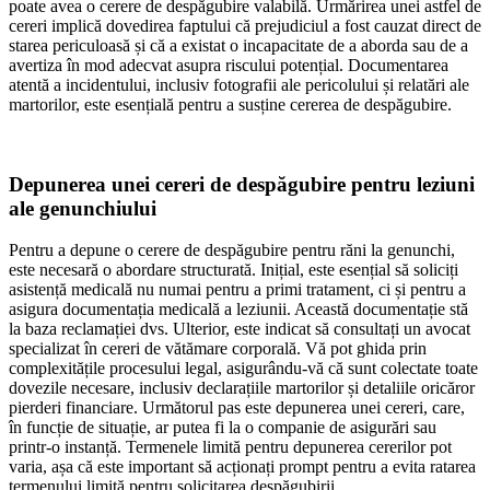
poate avea o cerere de despăgubire valabilă. Urmărirea unei astfel de
cereri implică dovedirea faptului că prejudiciul a fost cauzat direct de
starea periculoasă și că a existat o incapacitate de a aborda sau de a
avertiza în mod adecvat asupra riscului potențial. Documentarea
atentă a incidentului, inclusiv fotografii ale pericolului și relatări ale
martorilor, este esențială pentru a susține cererea de despăgubire.
Depunerea unei cereri de despăgubire pentru leziuni
ale genunchiului
Pentru a depune o cerere de despăgubire pentru răni la genunchi,
este necesară o abordare structurată. Inițial, este esențial să soliciți
asistență medicală nu numai pentru a primi tratament, ci și pentru a
asigura documentația medicală a leziunii. Această documentație stă
la baza reclamației dvs. Ulterior, este indicat să consultați un avocat
specializat în cereri de vătămare corporală. Vă pot ghida prin
complexitățile procesului legal, asigurându-vă că sunt colectate toate
dovezile necesare, inclusiv declarațiile martorilor și detaliile oricăror
pierderi financiare. Următorul pas este depunerea unei cereri, care,
în funcție de situație, ar putea fi la o companie de asigurări sau
printr-o instanță. Termenele limită pentru depunerea cererilor pot
varia, așa că este important să acționați prompt pentru a evita ratarea
termenului limită pentru solicitarea despăgubirii.