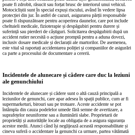
poate fi zdrobit, răsucit sau forțat brusc de interiorul unui vehicul.
Motocicliștii sunt în special expuși riscului, având în vedere lipsa
protecției din jur. În astfel de cazuri, asigurarea părții responsabile
poate fi răspunzătoare pentru acoperirea daunelor, care pot include
cheltuieli medicale, fizioterapie și despăgubiri pentru durere și
suferință sau pierderi de câștiguri. Solicitarea despăgubirii după un
accident rutier necesită o acțiune promptă pentru a aduna dovezi,
inclusiv dosare medicale și declarații ale martorilor. De asemenea,
este vital să raportați accidentarea poliției și companiilor de asigurări
ca parte a procesului de documentare a cererii.
Incidentele de alunecare și cădere care duc la leziuni
ale genunchiului
Incidentele de alunecare și cădere sunt o altă cauză principală a
leziunilor de genunchi, care apar adesea în spații publice, cum ar fi
supermarketuri, birouri sau pe trotuare. Aceste accidente se pot
întâmpla din cauza podelelor umede fără semne de avertizare, a
suprafețelor neuniforme sau a iluminării slabe. Proprietarii de
proprietăți și autoritățile locale au obligația de a asigura siguranța
acestor medii. Atunci când își neglijează această responsabilitate și
cineva suferă o accidentare la genunchi ca urmare, partea vătămată