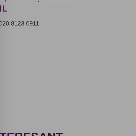
IL
020 8123 0911
Prin submiterea datelor personale, sunt de acord cu
termenii politicii de confidențialitate a site-ului web.
Politica de confidențialitate
Vă
mulțumim!