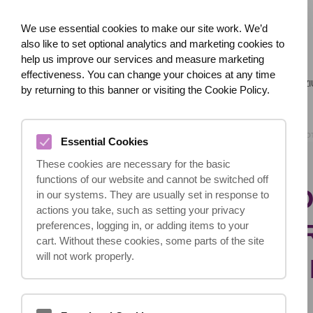
We use essential cookies to make our site work. We’d
also like to set optional analytics and marketing cookies to
help us improve our services and measure marketing
effectiveness. You can change your choices at any time
ACASĂ
DESPRE NOI
CE S-A ÎNTÂMPLAT?
LEZI
by returning to this banner or visiting the Cookie Policy.
ACASĂ
BLOG
PO
Essential Cookies
These cookies are necessary for the basic
functions of our website and cannot be switched off
POT SĂ ÎMI PIE
in our systems. They are usually set in response to
actions you take, such as setting your privacy
DEPUNÂND O CE
preferences, logging in, or adding items to your
cart. Without these cookies, some parts of the site
will not work properly.
REVENDICARE ÎM
ANGAJATORULUI