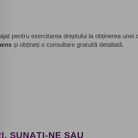
ajat pentru exercitarea dreptului la obținerea unei 
pens
și obțineți o consultare gratuită detaliată.
I, SUNAȚI-NE SAU
Solicitați un apel