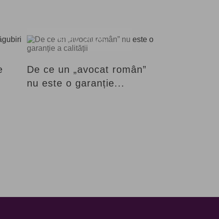
29.01.2025
e
De ce un „avocat român”
nu este o garanție...