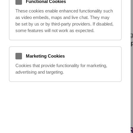
Functional Cookies
07.03.2021
These cookies enable enhanced functionality such
as video embeds, maps and live chat. They may
be set by us or by third‑party providers. If disabled,
some features will not work as expected.
Este împotriva legii demiterea unui ang
îndoieli sau întrebări, contactați
it hap
Marketing Cookies
Cookies that provide functionality for marketing,
Anterior
advertising and targeting.
DACĂ AVEȚI ÎNTREBĂR