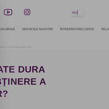
RO
UNI GRAVE
SERVICIILE NOASTRE
ÎNTREBĂRI FRECVENTE
RELA
NERE A DESPĂGUBIRILOR?
ATE DURA
ȚINERE A
R?