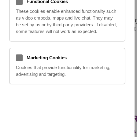
Functional Cookies
These cookies enable enhanced functionality such
as video embeds, maps and live chat. They may
Durata procesului de obținere a despăg
be set by us or by third‑party providers. If disabled,
angajează să asigure o soluționare cât 
some features will not work as expected.
Anterior
Marketing Cookies
Cookies that provide functionality for marketing,
advertising and targeting.
DACĂ AVEȚI ÎNTREBĂR
TRIMITEȚI-NE UN E-MA