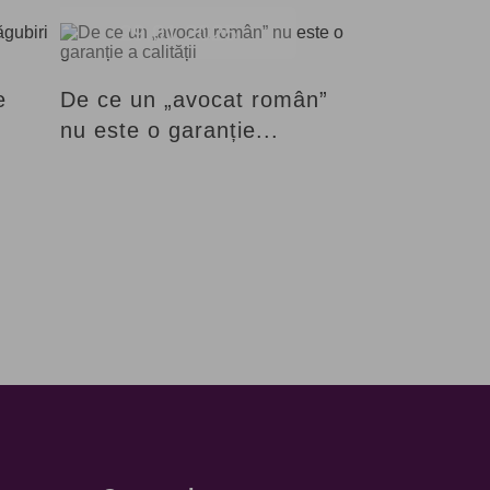
29.01.2025
e
De ce un „avocat român”
nu este o garanție...