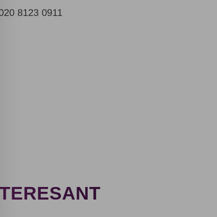
020 8123 0911
Prin submiterea datelor personale, sunt de acord cu
termenii politicii de confidențialitate a site-ului web.
Politica de confidențialitate
Vă
NTERESANT
mulțumim!
Solicitarea