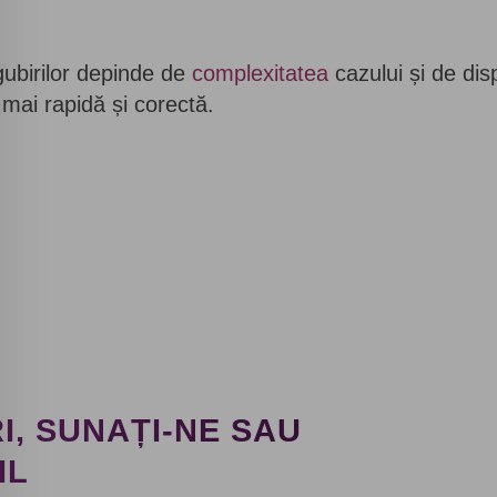
ubirilor depinde de
complexitatea
cazului și de dis
mai rapidă și corectă.
I, SUNAȚI-NE SAU
Solicitați un apel
IL