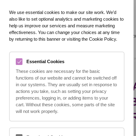
We use essential cookies to make our site work. We’d
also like to set optional analytics and marketing cookies to
help us improve our services and measure marketing
effectiveness. You can change your choices at any time
ACASĂ
DESPRE NOI
CE S-A ÎNTÂMPLAT?
LEZI
by returning to this banner or visiting the Cookie Policy.
ACASĂ
BLOG
CÂT DE MULT POATE DURA PROCESUL DE OBȚI
Essential Cookies
These cookies are necessary for the basic
functions of our website and cannot be switched off
CÂT DE MULT PO
in our systems. They are usually set in response to
actions you take, such as setting your privacy
PROCESUL DE OB
preferences, logging in, or adding items to your
cart. Without these cookies, some parts of the site
will not work properly.
DESPĂGUBIRILO
23.10.2024