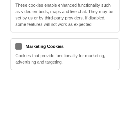
These cookies enable enhanced functionality such
Ar esate sunkiai sužeistas?
as video embeds, maps and live chat. They may be
set by us or by third‑party providers. If disabled,
some features will not work as expected.
PRAŠYTI PERSKAMBINTI
Marketing Cookies
Cookies that provide functionality for marketing,
advertising and targeting.
Kai kurių įvykių pasekmės ilgam laikui gali pakeisti
įprastą aukos, jo šeimos ir draugų gyvenimo eigą.
Komplikuoti lūžiai, galvos ir smegenų sužalojimai,
stuburo sužalojimai, regos ar klausos praradimas
dažniausiai sukelia ilgalaikę negalią, ribotą aktyvumą
arba visiškai pakeičia aukos gyvenimo sąlygas.
Psichologinės avarijų pasekmės kai kuriais atvejais yra
ne prastesnės nei fizinės. Potrauminio streso
sutrikimas, susijęs su to, kas įvyko, patirtimi dažnai